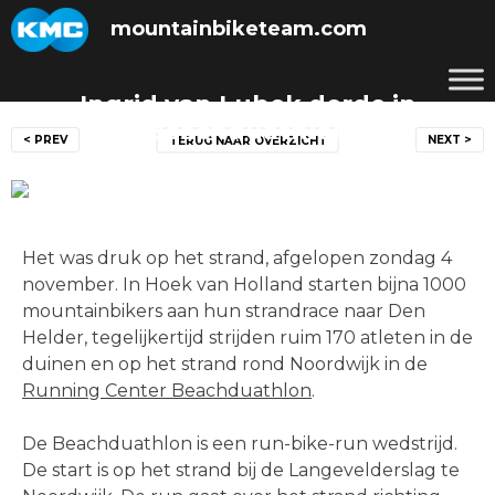
Skip
mountainbiketeam.com
to
content
Ingrid van Lubek derde in
Bericht
Beachduathlon
< PREV
NEXT >
TERUG NAAR OVERZICHT
navigatie
Posted on
4 november 2012
by
mountainbiketeam.com
Het was druk op het strand, afgelopen zondag 4
november. In Hoek van Holland starten bijna 1000
mountainbikers aan hun strandrace naar Den
Helder, tegelijkertijd strijden ruim 170 atleten in de
duinen en op het strand rond Noordwijk in de
Running Center Beachduathlon
.
De Beachduathlon is een run-bike-run wedstrijd.
De start is op het strand bij de Langevelderslag te