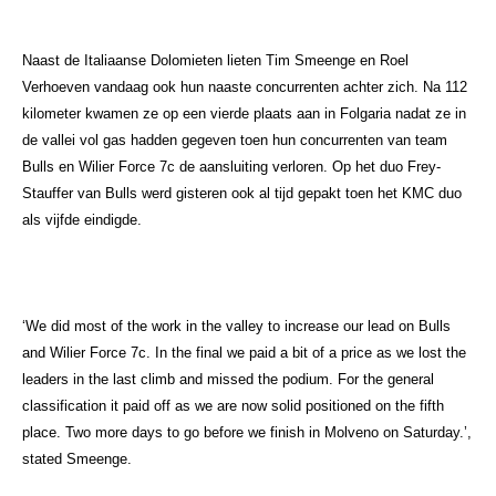
Naast de Italiaanse Dolomieten lieten Tim Smeenge en Roel
Verhoeven vandaag ook hun naaste concurrenten achter zich. Na 112
kilometer kwamen ze op een vierde plaats aan in Folgaria nadat ze in
de vallei vol gas hadden gegeven toen hun concurrenten van team
Bulls en Wilier Force 7c de aansluiting verloren. Op het duo Frey-
Stauffer van Bulls werd gisteren ook al tijd gepakt toen het KMC duo
als vijfde eindigde.
‘We did most of the work in the valley to increase our lead on Bulls
and Wilier Force 7c. In the final we paid a bit of a price as we lost the
leaders in the last climb and missed the podium. For the general
classification it paid off as we are now solid positioned on the fifth
place. Two more days to go before we finish in Molveno on Saturday.’,
stated Smeenge.