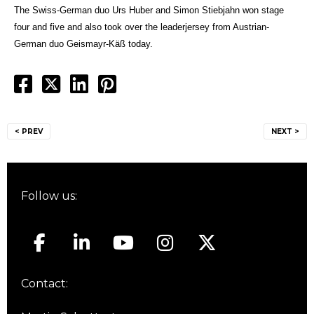
The Swiss-German duo Urs Huber and Simon Stiebjahn won stage
four and five and also took over the leaderjersey from Austrian-
German duo Geismayr-Käß today.
Post
< PREV
NEXT >
navigation
Follow us:
Contact: