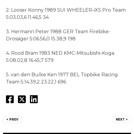
2. Looser Konny 1989 SUI WHEELER-iXS Pro Team
5:03.03,6 11.46,5 34
3. Hermann Peter 1988 GER Team Firebike-
Drössiger 5:06.56,0 15.38,9 198
4. Rood Bram 1983 NED KMC-Mitsubishi-Koga
5:08.02,8 16.45,7 579
5. van den Bulke Ken 1977 BEL Topbike Racing
Team 5:14.39,2 23.22,1 696
Bericht
< PREV
NEXT >
navigatie