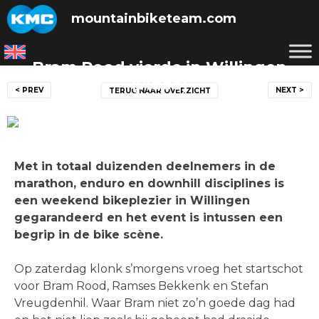
Skip
mountainbiketeam.com
to
content
Bram Rood vierde in Willingen
Bericht
(video)
< PREV
NEXT >
TERUG NAAR OVERZICHT
navigatie
Posted on
15 juni 2014
by
mountainbiketeam.com
Met in totaal duizenden deelnemers in de
marathon, enduro en downhill disciplines is
een weekend bikeplezier in Willingen
gegarandeerd en het event is intussen een
begrip in de bike scène.
Op zaterdag klonk s’morgens vroeg het startschot
voor Bram Rood, Ramses Bekkenk en Stefan
Vreugdenhil. Waar Bram niet zo’n goede dag had