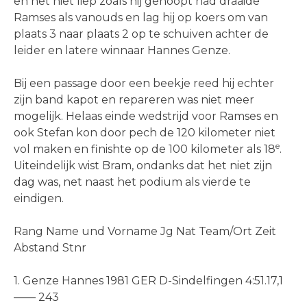
en het niet liep zoals hij gehoopt had draaide
Ramses als vanouds en lag hij op koers om van
plaats 3 naar plaats 2 op te schuiven achter de
leider en latere winnaar Hannes Genze.
Bij een passage door een beekje reed hij echter
zijn band kapot en repareren was niet meer
mogelijk. Helaas einde wedstrijd voor Ramses en
ook Stefan kon door pech de 120 kilometer niet
e
vol maken en finishte op de 100 kilometer als 18
.
Uiteindelijk wist Bram, ondanks dat het niet zijn
dag was, net naast het podium als vierde te
eindigen.
Rang Name und Vorname Jg Nat Team/Ort Zeit
Abstand Stnr
1. Genze Hannes 1981 GER D-Sindelfingen 4:51.17,1
—— 243