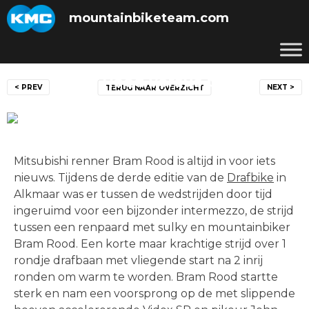
Skip
mountainbiketeam.com
to
content
Bericht
Bram Rood versus paard
< PREV
NEXT >
TERUG NAAR OVERZICHT
navigatie
Posted on
24 september 2012
by
mountainbiketeam.com
Mitsubishi renner Bram Rood is altijd in voor iets
nieuws. Tijdens de derde editie van de
Drafbike
in
Alkmaar was er tussen de wedstrijden door tijd
ingeruimd voor een bijzonder intermezzo, de strijd
tussen een renpaard met sulky en mountainbiker
Bram Rood. Een korte maar krachtige strijd over 1
rondje drafbaan met vliegende start na 2 inrij
ronden om warm te worden. Bram Rood startte
sterk en nam een voorsprong op de met slippende