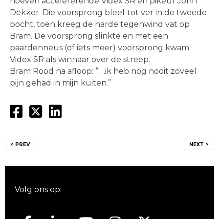
hoeven accelererende Videx SR en pikeur John
Dekker. Die voorsprong bleef tot ver in de tweede
bocht, toen kreeg de harde tegenwind vat op
Bram. De voorsprong slinkte en met een
paardenneus (of iets meer) voorsprong kwam
Videx SR als winnaar over de streep.
Bram Rood na afloop: “….ik heb nog nooit zoveel
pijn gehad in mijn kuiten.”
Bericht
< PREV
NEXT >
navigatie
Volg ons op: