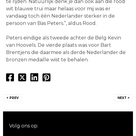
te rijden. Natuurlijk denk je dan ook aan die rood
wit blauwe trui maar helaas voor mij was er
vandaag toch één Nederlander sterker in de
persoon van Bas Peters.”, aldus Rood.
Peters eindige als tweede achter de Belg Kevin
van Hoovels. De vierde plaats was voor Bart
Brentjens die daarmee als derde Nederlander de
bronzen medaille wist te behalen.
Bericht
< PREV
NEXT >
navigatie
Volg ons op: