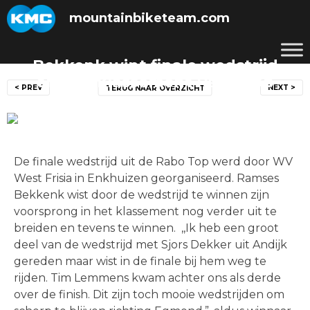
Skip
mountainbiketeam.com
to
content
Bekkenk wint finale wedstrijd
Bericht
en eindklassement Rabo Top
< PREV
NEXT >
TERUG NAAR OVERZICHT
navigatie
Posted on
29 december 2013
by
mountainbiketeam.com
De finale wedstrijd uit de Rabo Top werd door WV
West Frisia in Enkhuizen georganiseerd. Ramses
Bekkenk wist door de wedstrijd te winnen zijn
voorsprong in het klassement nog verder uit te
breiden en tevens te winnen. ,,Ik heb een groot
deel van de wedstrijd met Sjors Dekker uit Andijk
gereden maar wist in de finale bij hem weg te
rijden. Tim Lemmens kwam achter ons als derde
over de finish. Dit zijn toch mooie wedstrijden om