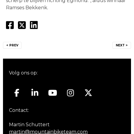
scherp te blijven richting Egmond.”, aldus winnaar
Ramses Bekkenk.
Bericht
< PREV
NEXT >
navigatie
Volg ons op:
Contact:
Martin Schuttert
martin@mountainbiketeam.com