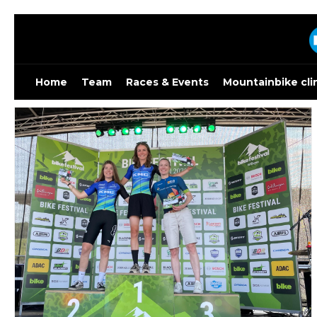
Skip
to
content
Home
Team
Races & Events
Mountainbike cli