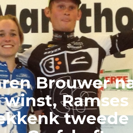
ren Brouwer n
winst, Ramses
ekkenk tweede 