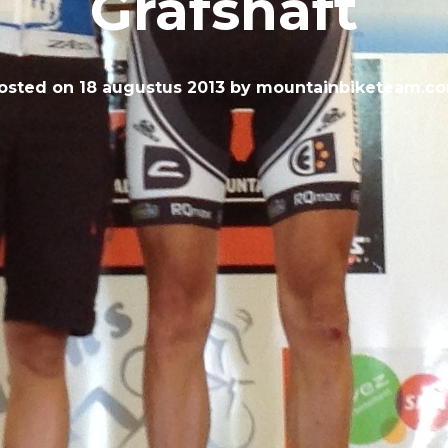
Grafshaft
osted on
18 augustus 2013
by
mountainbiketeam.c