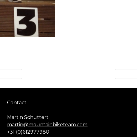
Contact:
Martin Schuttert
martin@mountainbiketeam.com
+31 (0)612977980