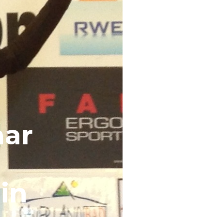
aar
in