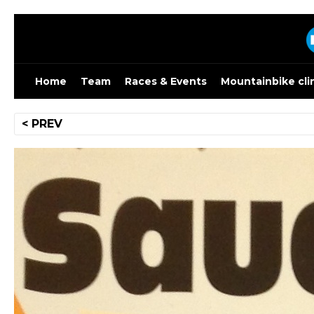
Skip
to
content
Home
Team
Races & Events
Mountainbike cli
Bericht
< PREV
navigatie