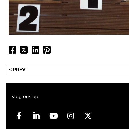
Bericht
< PREV
navigatie
Volg ons op: