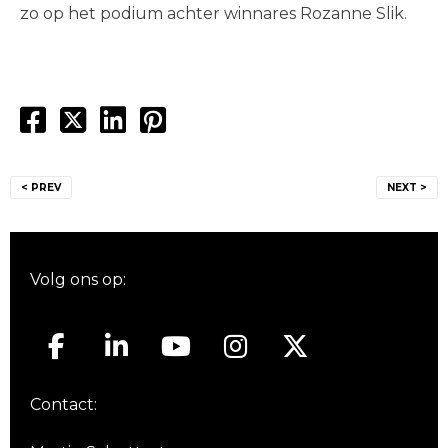
zo op het podium achter winnares Rozanne Slik.
Bericht
< PREV
NEXT >
navigatie
Volg ons op:
Contact: